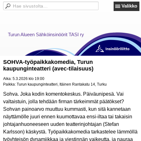
Valikko
Turun Alueen Sähköinsinöörit TASI ry
SOHVA-työpaikkakomedia, Turun
kaupunginteatteri (avec-tilaisuus)
Aika:
5.3.2026 klo 19:00
Paikka:
Turun kaupunginteatteri, Itäinen Rantakatu 14, Turku
Sohva. Joka kodin komentokeskus. Päiväunipesä. Vai
valtaistuin, jolla tehdään firman tärkeimmät päätökset?
Sohvan painoarvo muuttuu kummasti, kun sitä kannetaan
näyttämölle juuri ennen kuumottavaa ensi-iltaa tai takaisin
johtajanhuoneeseen uuden teatterinjohtajan (Stefan
Karlsson) käskystä. Työpaikkakomedia tarkastelee lämmöllä
työyhteisön dynamiikkaa ja viestinnän vaikeutta, ja nauraa