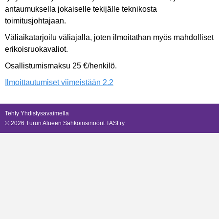
antaumuksella jokaiselle tekijälle teknikosta
toimitusjohtajaan.
Väliaikatarjoilu väliajalla, joten ilmoitathan myös mahdolliset
erikoisruokavaliot.
Osallistumismaksu 25 €/henkilö.
Ilmoittautumiset viimeistään 2.2
Tehty Yhdistysavaimella
©
2026 Turun Alueen Sähköinsinöörit TASI ry