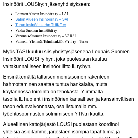
Insinöörit LOUSIry:n jäsenyhdistykseen:
Loimaan Alueen Insinöörit ry – LAI
Salon Alueen Insinöörit ry – SAI
Turun Insinöörikerho TUIKE ry
Vakka-Suomen Insinöörit ry
Varsinais-Suomen Insinöörit ry – VARSI
Valmetin Ylemmät Toimihenkilöt VYT ry - Turku
Myös TASI kuuluu siis yhdistysjäsenenä Lounais-Suomen
Insinöörit LOUSI ry:hyn, joka puolestaan kuuluu
valtakunnalliseen Insinööriliitto IL ry:hyn.
Ensinäkemältä tällaisen monitasoinen rakenteen
hahmottaminen saattaa tuntua hankalalta, mutta
käytännössä toiminta on tehokasta. Ylimmällä
tasolla IL huolehtii insinöörien kansallisen ja kansainvälisen
tason edunvalvonnasta, osallistumalla mm.
työehtosopimusten solmimiseen YTN:n kautta.
Alueellinen kattojärjestö LOUSI puolestaan koordinoi
yhteisiä asioitamme, järjestäen isompia tapahtumia ja