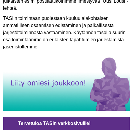
julkaisten esim. postilaatikoihimme ilmestyvää “Uusi Lousi”-
lehteä.
TASI:n toimintaan puolestaan kuuluu alakohtaisen
ammatillisen osaamisen edistäminen ja paikallisesta
järjestötoiminnasta vastaaminen. Käytännön tasolla suurin
osa toimintaamme on erilaisten tapahtumien järjestämistä
jäsenistöllemme.
Tervetuloa TASIn verkkosivuille!